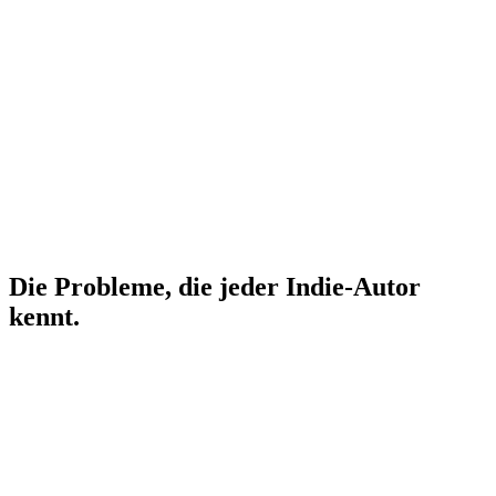
Kapitel eins
Zwei Stunden hinter der Stadt bog
Mara
auf die Straße
ein, die sie als Kind zuletzt gegangen war.
Die
Hecken
hatten das Tor überwachsen.
Das Häuschen wartete an ihrem Ende.
Sie hatte wirklich 
Ihr Puls stieg. Der
Angst, und das Haus wirkte gruselig.
dunkle Flur atmete kalte Luft, und irgendwo über ihr
setzte sich eine Diele.
Sie war zu weit gekommen, um
umzukehren.
Die
Probleme,
die
jeder
Indie-Autor
kennt.