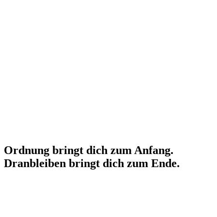
Bring .docx, Markdown, ein Scrivener-Projekt herein, oder hol
direkt aus Notion, Google Drive und Dropbox. Geh mit EPUB,
Word oder druckfertigem PDF.
Ordnung
bringt
dich
zum
Anfang.
Dranbleiben
bringt
dich
zum
Ende.