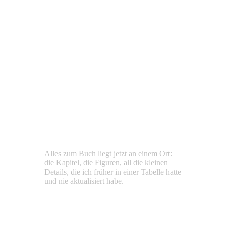
Nach zwei Wochen setzt du dich auch an einem Abend hin, an dem
du keine Lust hast, weil du die Serie nicht abreißen lassen willst.
Verpasst du einen Tag, fängst du eine neue an.
Manche Wochen fühlen sich an, als wäre nichts passiert. Dann
rechnest du vier Monate mit je einer halben Stunde zusammen, und
es ist der größte Teil eines ersten Entwurfs.
Alles
zum
Buch
liegt
jetzt
an
einem
Ort:
die
Kapitel,
die
Figuren,
all
die
kleinen
Details,
die
ich
früher
in
einer
Tabelle
hatte
und
nie
aktualisiert
habe.