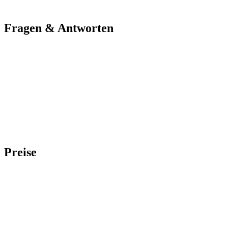
Fragen
&
Antworten
Was ist Draftly?
Wie unterscheidet sich Draftly von Google Docs oder Word?
Kann ich mitbringen, was ich schon geschrieben habe?
Bekomme ich mein Buch wieder heraus?
Ist Draftly nur für Romanautoren?
Was kostet Draftly?
Warum gibt es Draftly?
Preise
Kostenlos starten. Keine Karte nötig.