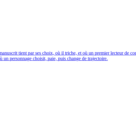
anuscrit tient par ses choix, où il triche, et où un premier lecteur de co
 un personnage choisit, paie, puis change de trajectoire.