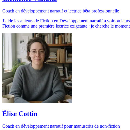
Coach en développement narratif et lectrice bêta professionnelle
J’aide les auteurs de Fiction en Développement narratif à voir où leurs
Fiction comme une première lectrice exigeante : je cherche le moment 
Élise Cottin
Coach en développement narratif pour manuscrits de non-fiction