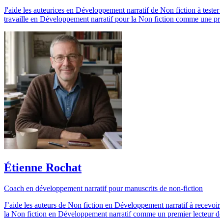
J'aide les auteurices en Développement narratif de Non fiction à tester 
travaille en Développement narratif pour la Non fiction comme une pr
Étienne Rochat
Coach en développement narratif pour manuscrits de non-fiction
J’aide les auteurs de Non fiction en Développement narratif à recevoir 
la Non fiction en Développement narratif comme un premier lecteur de c