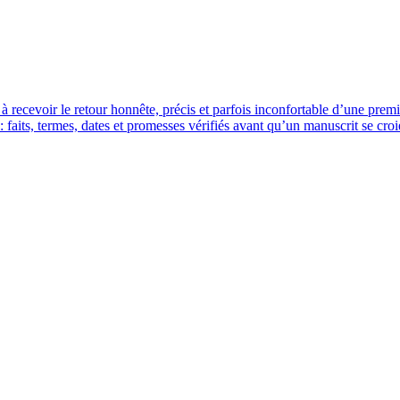
 à recevoir le retour honnête, précis et parfois inconfortable d’une prem
 faits, termes, dates et promesses vérifiés avant qu’un manuscrit se croi