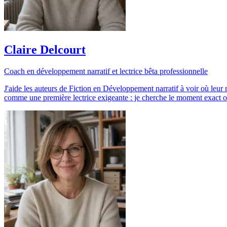
Claire Delcourt
Coach en développement narratif et lectrice bêta professionnelle
J'aide les auteurs de Fiction en Développement narratif à voir où leur m
comme une première lectrice exigeante : je cherche le moment exact où