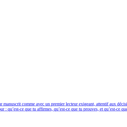
eur manuscrit comme avec un premier lecteur exigeant, attentif aux décis
: qu’est-ce que tu affirmes, qu’est-ce que tu prouves, et qu’est-ce que