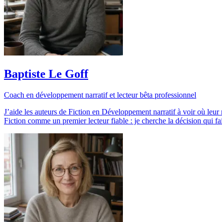
Baptiste Le Goff
Coach en développement narratif et lecteur bêta professionnel
J’aide les auteurs de Fiction en Développement narratif à voir où leur 
Fiction comme un premier lecteur fiable : je cherche la décision qui fait